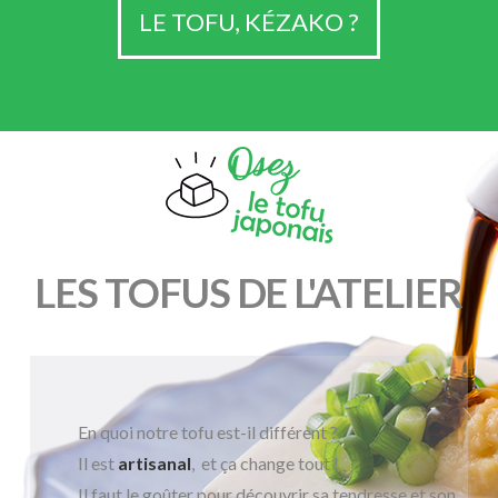
LE TOFU, KÉZAKO ?
LES TOFUS DE L'ATELIER
En quoi notre tofu est-il différent ?
Il est
artisanal
, et ça change tout !
Il faut le goûter pour découvrir sa
tendresse et son