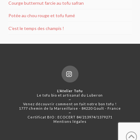
Courge butternut farcie au tofu safran
Potée au chou rouge et tofu fumé
C’est le temps des champis !
Instagram
L'Atelier Tofu
Le tofu bio et artisanal du Luberon
~
Venez découvrir comment on fait notre bon tofu !
1777 chemin de la Marseillaise - 84220 Goult - France
~
Certificat BIO :
ECOCERT 84/213974/1379271
Mentions légales