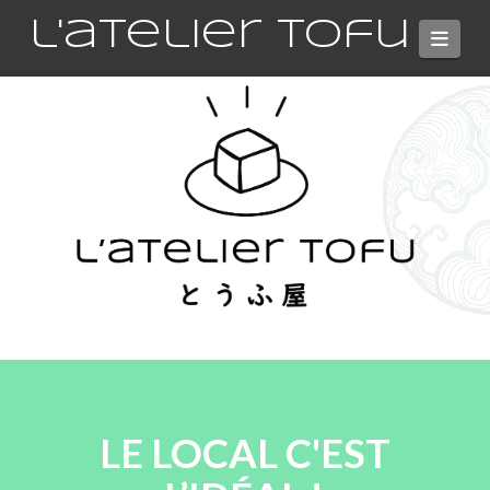
l'atelier tofu
Navi
LE LOCAL C'EST