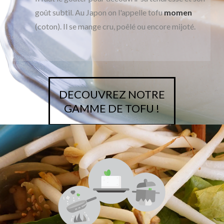
goût subtil. Au Japon on l'appelle tofu
momen
(coton). Il se mange cru, poêlé ou encore mijoté.
DECOUVREZ NOTRE
GAMME DE TOFU !