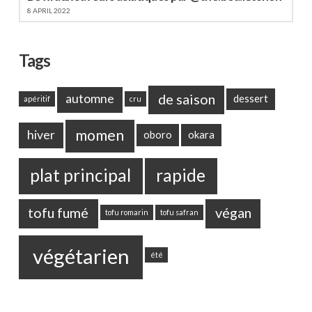
8 APRIL 2022
Tags
de saison
automne
dessert
apéritif
cru
momen
hiver
oboro
okara
plat principal
rapide
tofu fumé
végan
tofu romarin
tofu safran
végétarien
été